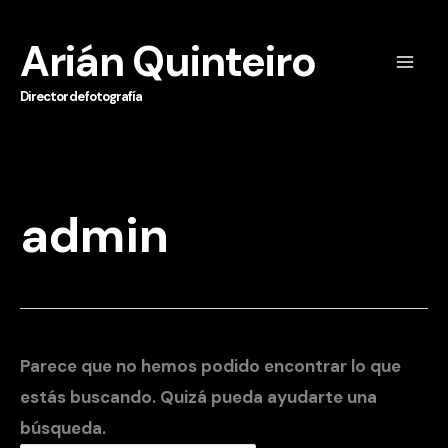
Ir
al
Arián Quinteiro
contenido
Mai
Director de fotografía
Men
admin
Parece que no hemos podido encontrar lo que
estás buscando. Quizá pueda ayudarte una
búsqueda.